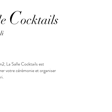
C
le
ocktails
li
?
2, La Salle Cocktails est
brer votre cérémonie et organiser
ri.