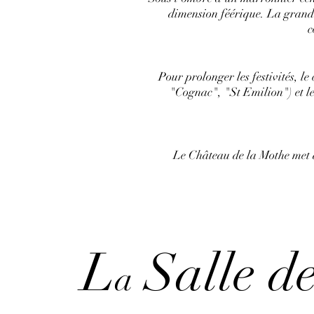
dimension féérique. La grande 
c
Pour prolonger les festivités, l
"Cognac", "St Emilion") et le
Le Château de la Mothe met à
L
Salle d
a