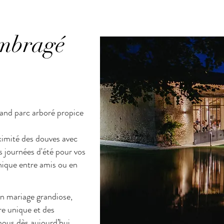
ombragé
rand parc arboré propice
ximité des douves avec
 journées d'été pour vos
nique entre amis ou en
n mariage grandiose,
e unique et des
nous dès aujourd’hui