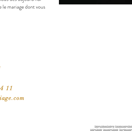
e le mariage dont vous
e
84 11
iage.com
Mariage château Dordogne
-
Domaine mariage Bor
mariage Gironde
-
Lieu mariage Gironde
-
Réception mariag