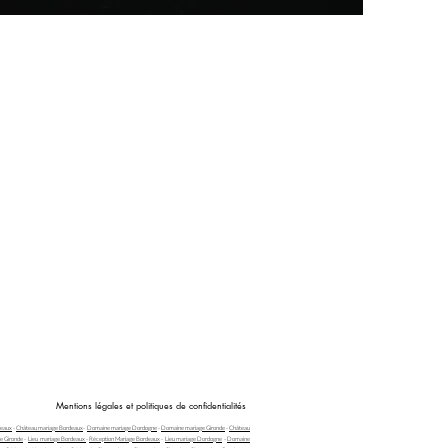
Mentions légales et politiques de confidentialités
deaux
-
Château mariage Bordeaux
-
Domaine mariage Dordogne
-
Domaine mariage Gironde
-
Château
e Gironde
-
Lieu mariage Bordeaux
-
Réception Mariage Bordeaux
-
Lieu mariage Dordogne
-
Domaine