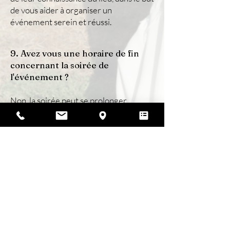
de vous aider à organiser un
événement serein et réussi.
9. Avez vous une horaire de fin
concernant la soirée de
l'événement ?
Non, la soirée peut se prolonger
jusqu’au bout de la nuit, dans le respect
des conditions sonores fixées par la
réglementation locale. Aucun couvre-
feu anticipé n’est imposé, mais nous
vous demandons de respecter le
voisinage et les éventuelles consignes
indiquées dans le contrat.
10. Comment sont gérés les
déchets pendant et après