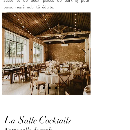
accès et de deux places de parking pour
personnes à mobilité réduite.
L
S
C
a
alle
ocktails