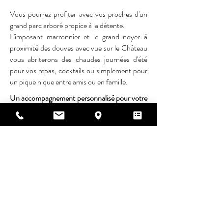
Vous pourrez profiter avec vos proches d'un
grand parc arboré propice à la détente.
L'imposant marronnier et le grand noyer à
proximité des douves avec vue sur le Château
vous abriterons des chaudes journées d'été
pour vos repas, cocktails ou simplement pour
un pique nique entre amis ou en famille.
Un accompagnement personnalisé pour votre
mariage
au cœur du Périgord
Rebecca et Cyril, les propriétaires, vous
accompagnent avec passion dans chaque
étape de l’organisation, pour que votre
journée vous ressemble jusque dans les
moindres détails. Qu’il s’agisse d’un mariage
grandiose ou d’une cérémonie plus intime,
vous trouverez dans ce domaine un allié
précieux pour vivre une célébration sereine et
mémorable.