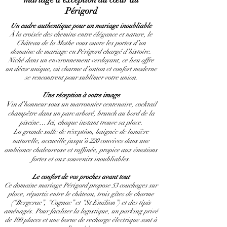
Périgord
Un cadre authentique pour un mariage inoubliable
À la croisée des chemins entre élégance et nature, le
Château de la Mothe vous ouvre les portes d’un
domaine de mariage en Périgord chargé d’histoire.
Niché dans un environnement verdoyant, ce lieu offre
un décor unique, où charme d’antan et confort moderne
se rencontrent pour sublimer votre union.
Une réception à votre image
V
in d’honneur sous un marronnier centenaire, cocktail
champêtre dans un parc arboré, brunch au bord de la
piscine… Ici, chaque instant trouve sa place.
La grande salle de réception, baignée de lumière
naturelle, accueille jusqu’à 220 convives dans une
ambiance chaleureuse et raffinée, propice aux émotions
fortes et aux souvenirs inoubliables.
Le confort de vos proches avant tout
Ce domaine mariage Périgord propose 53 couchages sur
place, répartis entre le château, trois gîtes de charme
(“Bergerac”, “Cognac” et “St Emilion”) et des tipis
aménagés. Pour faciliter la logistique, un parking privé
de 100 places et une borne de recharge électrique sont à