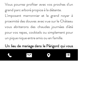
Vous pourrez profiter avec vos proches d'un
grand parc arboré propice à la détente.
L'imposant marronnier et le grand noyer à
proximité des douves avec vue sur le Château
vous abriterons des chaudes journées d'été
pour vos repas, cocktails ou simplement pour
un pique nique entre amis ou en famille.
Un lieu de mariage dans le Périgord qui vous
ressemble
Le Château de la Mothe vous aide à faire de
votre mariage un événement unique. Rebecca
et Cyril, passionnés par l’événementiel, vous
accompagnent pour que chaque détail soit
pensé selon vos souhaits, afin de vous offrir
une célébration à la hauteur de vos rêves.
Contactez-nous pour organiser une visite et
découvrir ce lieu de mariage magique en
Périgord.