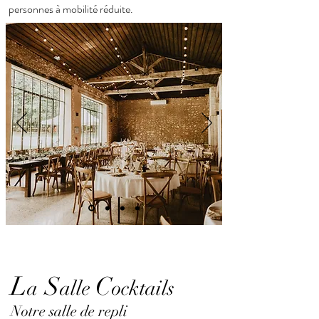
personnes à mobilité réduite.
L
S
C
a
alle
ocktails
Notre salle de repli