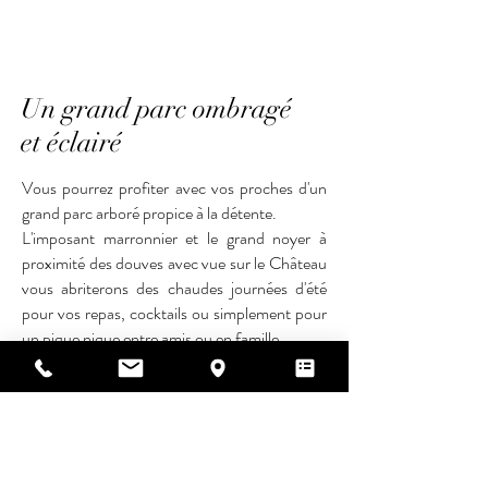
Un grand parc ombragé
et
éclairé
Vous pourrez profiter avec vos proches d'un
grand parc arboré propice à la détente.
L'imposant marronnier et le grand noyer à
proximité des douves avec vue sur le Château
vous abriterons des chaudes journées d'été
pour vos repas, cocktails ou simplement pour
un pique nique entre amis ou en famille.
Offrez à votre mariage un cadre inoubliable
avec notre location de château
Le Château de la Mothe vous propose un lieu
d'exception pour votre mariage. Grâce à sa
location de château pour mariage, vous