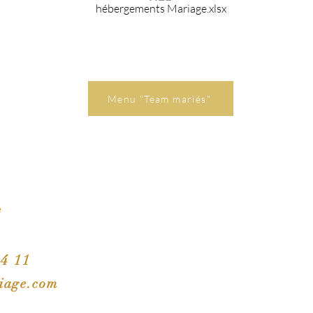
hébergements Mariage.xlsx
Menu "Team mariés"
e
84 11
iage.com