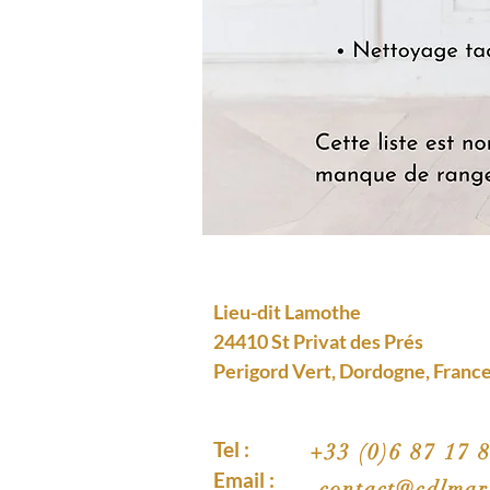
Lieu-dit Lamothe
24410 St Privat des Prés
Perigord Vert, Dordogne, Franc
Tel :
+33 (0)6 87 17 
Email :
contact@cdlmar