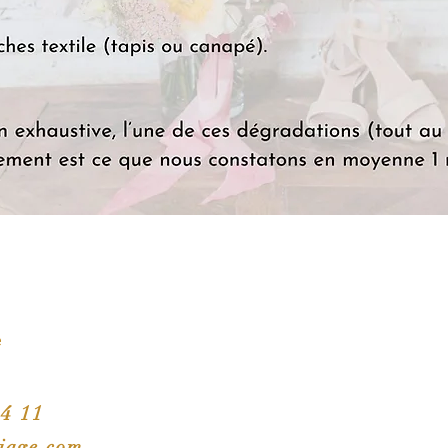
e
84 11
iage.com